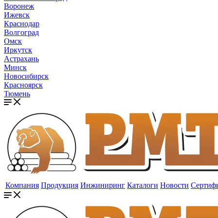
Воронеж
Ижевск
Краснодар
Волгоград
Омск
Иркутск
Астрахань
Минск
Новосибирск
Красноярск
Тюмень
Компания
Продукция
Инжиниринг
Каталоги
Новости
Сертиф