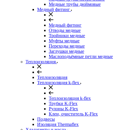
Медные трубы дюймовые
Медный фитинг
Медный фитинг
Отводы медные
Тройники медные
Муфты медные
Переходы медные
Заглушки медные
Маслоподъёмные петли медные
Теплоизоляция
Теплоизоляция
Теплоизоляция k-flex
Теплоизоляция k-flex
Трубки K-Flex
Рулоны K-Flex
Клеи, очиститель K-Flex
Подвесы
Изоляция Thermaflex
Хладагенты и масла