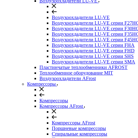
Воздухоохладители LU-VE
Воздухоохладители LU-VE
Воздухоохдадители LU-VE серии F27H
Воздухоохдадители LU-VE серии F30H
Воздухоохдадители LU-VE серии F35H
Воздухоохдадители LU-VE серии F45H
Воздухоохдадители LU-VE серии FHA
Воздухоохдадители LU-VE серии FHD
Воздухоохдадители LU-VE серии SHS
Воздухоохдадители LU-VE серии SMA
Пластинчатые теплообменники AFROST
Теплообменное оборудование MIT
Воздухоохладители AFrost
Компрессоры
Компрессоры
Компрессоры AFrost
Компрессоры AFrost
Поршневые компрессоры
Спиральные компрессоры