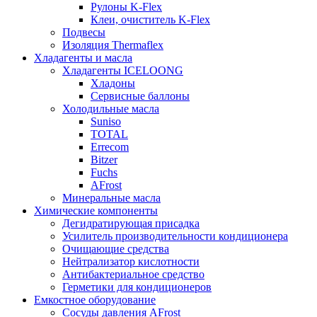
Рулоны K-Flex
Клеи, очиститель K-Flex
Подвесы
Изоляция Thermaflex
Хладагенты и масла
Хладагенты ICELOONG
Хладоны
Сервисные баллоны
Холодильные масла
Suniso
TOTAL
Errecom
Bitzer
Fuchs
AFrost
Минеральные масла
Химические компоненты
Дегидратирующая присадка
Усилитель производительности кондиционера
Очищающие средства
Нейтрализатор кислотности
Антибактериальное средство
Герметики для кондиционеров
Емкостное оборудование
Сосуды давления AFrost