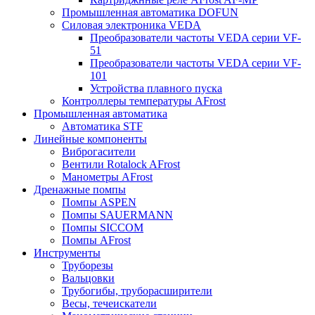
Промышленная автоматика DOFUN
Силовая электроника VEDA
Преобразователи частоты VEDA серии VF-
51
Преобразователи частоты VEDA серии VF-
101
Устройства плавного пуска
Контроллеры температуры AFrost
Промышленная автоматика
Автоматика STF
Линейные компоненты
Виброгасители
Вентили Rotalock AFrost
Манометры AFrost
Дренажные помпы
Помпы ASPEN
Помпы SAUERMANN
Помпы SICCOM
Помпы AFrost
Инструменты
Труборезы
Вальцовки
Трубогибы, труборасширители
Весы, течеискатели