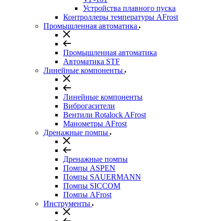
Устройства плавного пуска
Контроллеры температуры AFrost
Промышленная автоматика
Промышленная автоматика
Автоматика STF
Линейные компоненты
Линейные компоненты
Виброгасители
Вентили Rotalock AFrost
Манометры AFrost
Дренажные помпы
Дренажные помпы
Помпы ASPEN
Помпы SAUERMANN
Помпы SICCOM
Помпы AFrost
Инструменты