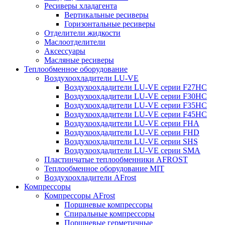
Ресиверы хладагента
Вертикальные ресиверы
Горизонтальные ресиверы
Отделители жидкости
Маслоотделители
Аксессуары
Масляные ресиверы
Теплообменное оборудование
Воздухоохладители LU-VE
Воздухоохдадители LU-VE серии F27HC
Воздухоохдадители LU-VE серии F30HC
Воздухоохдадители LU-VE серии F35HC
Воздухоохдадители LU-VE серии F45HC
Воздухоохдадители LU-VE серии FHA
Воздухоохдадители LU-VE серии FHD
Воздухоохдадители LU-VE серии SHS
Воздухоохдадители LU-VE серии SMA
Пластинчатые теплообменники AFROST
Теплообменное оборудование MIT
Воздухоохладители AFrost
Компрессоры
Компрессоры AFrost
Поршневые компрессоры
Спиральные компрессоры
Поршневые герметичные