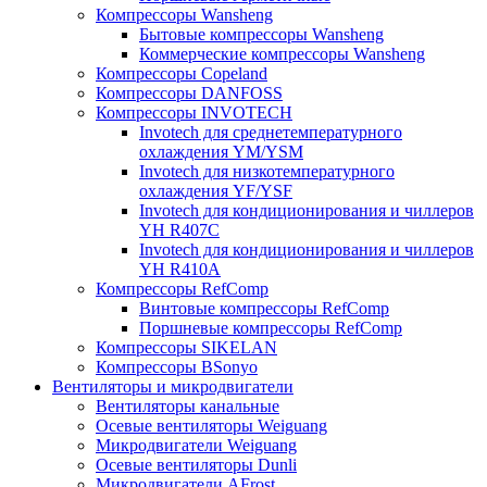
Компрессоры Wansheng
Бытовые компрессоры Wansheng
Коммерческие компрессоры Wansheng
Компрессоры Copeland
Компрессоры DANFOSS
Компрессоры INVOTECH
Invotech для среднетемпературного
охлаждения YM/YSM
Invotech для низкотемпературного
охлаждения YF/YSF
Invotech для кондиционирования и чиллеров
YH R407C
Invotech для кондиционирования и чиллеров
YH R410A
Компрессоры RefComp
Винтовые компрессоры RefComp
Поршневые компрессоры RefComp
Компрессоры SIKELAN
Компрессоры BSonyo
Вентиляторы и микродвигатели
Вентиляторы канальные
Осевые вентиляторы Weiguang
Микродвигатели Weiguang
Осевые вентиляторы Dunli
Микродвигатели AFrost