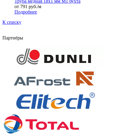
Труба медная 18х1 мм М1 бухта
от 791
руб.
/м
Подробнее
К списку
Партнёры