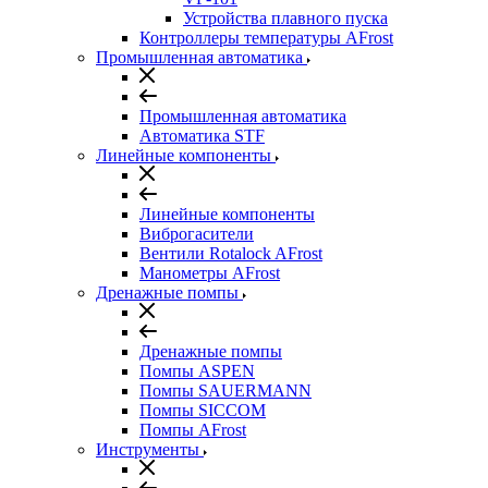
Устройства плавного пуска
Контроллеры температуры AFrost
Промышленная автоматика
Промышленная автоматика
Автоматика STF
Линейные компоненты
Линейные компоненты
Виброгасители
Вентили Rotalock AFrost
Манометры AFrost
Дренажные помпы
Дренажные помпы
Помпы ASPEN
Помпы SAUERMANN
Помпы SICCOM
Помпы AFrost
Инструменты