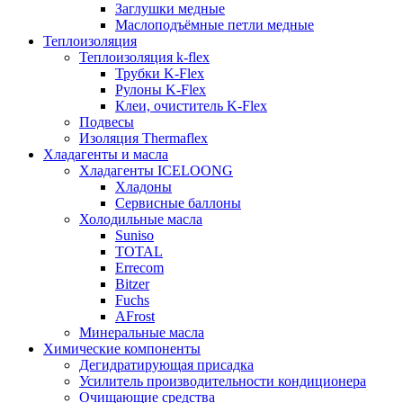
Заглушки медные
Маслоподъёмные петли медные
Теплоизоляция
Теплоизоляция k-flex
Трубки K-Flex
Рулоны K-Flex
Клеи, очиститель K-Flex
Подвесы
Изоляция Thermaflex
Хладагенты и масла
Хладагенты ICELOONG
Хладоны
Сервисные баллоны
Холодильные масла
Suniso
TOTAL
Errecom
Bitzer
Fuchs
AFrost
Минеральные масла
Химические компоненты
Дегидратирующая присадка
Усилитель производительности кондиционера
Очищающие средства