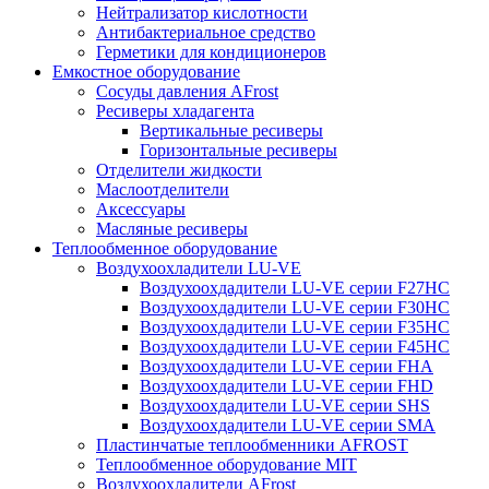
Нейтрализатор кислотности
Антибактериальное средство
Герметики для кондиционеров
Емкостное оборудование
Сосуды давления AFrost
Ресиверы хладагента
Вертикальные ресиверы
Горизонтальные ресиверы
Отделители жидкости
Маслоотделители
Аксессуары
Масляные ресиверы
Теплообменное оборудование
Воздухоохладители LU-VE
Воздухоохдадители LU-VE серии F27HC
Воздухоохдадители LU-VE серии F30HC
Воздухоохдадители LU-VE серии F35HC
Воздухоохдадители LU-VE серии F45HC
Воздухоохдадители LU-VE серии FHA
Воздухоохдадители LU-VE серии FHD
Воздухоохдадители LU-VE серии SHS
Воздухоохдадители LU-VE серии SMA
Пластинчатые теплообменники AFROST
Теплообменное оборудование MIT
Воздухоохладители AFrost