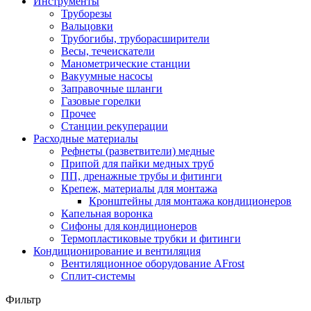
Инструменты
Труборезы
Вальцовки
Трубогибы, труборасширители
Весы, течеискатели
Манометрические станции
Вакуумные насосы
Заправочные шланги
Газовые горелки
Прочее
Станции рекуперации
Расходные материалы
Рефнеты (разветвители) медные
Припой для пайки медных труб
ПП, дренажные трубы и фитинги
Крепеж, материалы для монтажа
Кронштейны для монтажа кондиционеров
Капельная воронка
Сифоны для кондиционеров
Термопластиковые трубки и фитинги
Кондиционирование и вентиляция
Вентиляционное оборудование AFrost
Сплит-системы
Фильтр