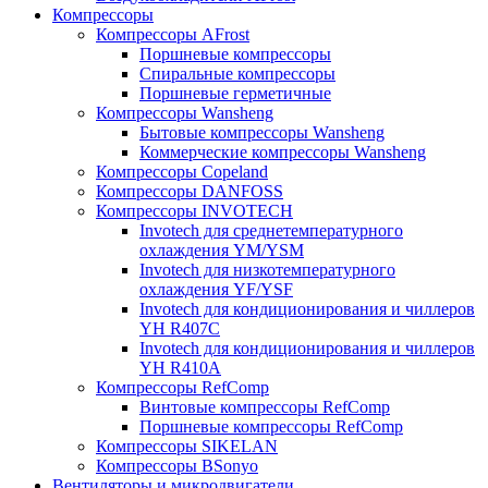
Компрессоры
Компрессоры AFrost
Поршневые компрессоры
Спиральные компрессоры
Поршневые герметичные
Компрессоры Wansheng
Бытовые компрессоры Wansheng
Коммерческие компрессоры Wansheng
Компрессоры Copeland
Компрессоры DANFOSS
Компрессоры INVOTECH
Invotech для среднетемпературного
охлаждения YM/YSM
Invotech для низкотемпературного
охлаждения YF/YSF
Invotech для кондиционирования и чиллеров
YH R407C
Invotech для кондиционирования и чиллеров
YH R410A
Компрессоры RefComp
Винтовые компрессоры RefComp
Поршневые компрессоры RefComp
Компрессоры SIKELAN
Компрессоры BSonyo
Вентиляторы и микродвигатели