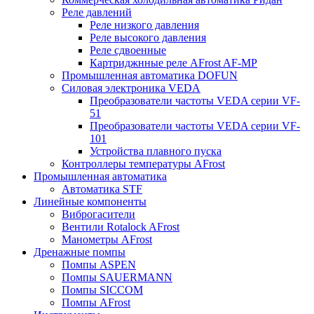
Реле давлений
Реле низкого давления
Реле высокого давления
Реле сдвоенные
Картриджнные реле AFrost AF-MP
Промышленная автоматика DOFUN
Силовая электроника VEDA
Преобразователи частоты VEDA серии VF-
51
Преобразователи частоты VEDA серии VF-
101
Устройства плавного пуска
Контроллеры температуры AFrost
Промышленная автоматика
Автоматика STF
Линейные компоненты
Виброгасители
Вентили Rotalock AFrost
Манометры AFrost
Дренажные помпы
Помпы ASPEN
Помпы SAUERMANN
Помпы SICCOM
Помпы AFrost