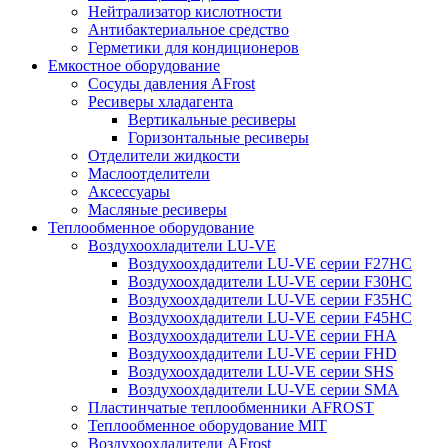
Нейтрализатор кислотности
Антибактериальное средство
Герметики для кондиционеров
Емкостное оборудование
Сосуды давления AFrost
Ресиверы хладагента
Вертикальные ресиверы
Горизонтальные ресиверы
Отделители жидкости
Маслоотделители
Аксессуары
Масляные ресиверы
Теплообменное оборудование
Воздухоохладители LU-VE
Воздухоохдадители LU-VE серии F27HC
Воздухоохдадители LU-VE серии F30HC
Воздухоохдадители LU-VE серии F35HC
Воздухоохдадители LU-VE серии F45HC
Воздухоохдадители LU-VE серии FHA
Воздухоохдадители LU-VE серии FHD
Воздухоохдадители LU-VE серии SHS
Воздухоохдадители LU-VE серии SMA
Пластинчатые теплообменники AFROST
Теплообменное оборудование MIT
Воздухоохладители AFrost