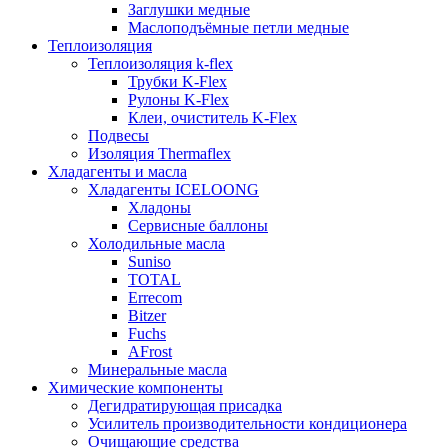
Заглушки медные
Маслоподъёмные петли медные
Теплоизоляция
Теплоизоляция k-flex
Трубки K-Flex
Рулоны K-Flex
Клеи, очиститель K-Flex
Подвесы
Изоляция Thermaflex
Хладагенты и масла
Хладагенты ICELOONG
Хладоны
Сервисные баллоны
Холодильные масла
Suniso
TOTAL
Errecom
Bitzer
Fuchs
AFrost
Минеральные масла
Химические компоненты
Дегидратирующая присадка
Усилитель производительности кондиционера
Очищающие средства