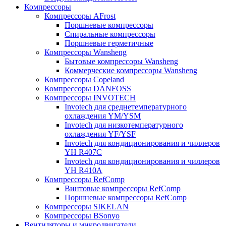
Компрессоры
Компрессоры AFrost
Поршневые компрессоры
Спиральные компрессоры
Поршневые герметичные
Компрессоры Wansheng
Бытовые компрессоры Wansheng
Коммерческие компрессоры Wansheng
Компрессоры Copeland
Компрессоры DANFOSS
Компрессоры INVOTECH
Invotech для среднетемпературного
охлаждения YM/YSM
Invotech для низкотемпературного
охлаждения YF/YSF
Invotech для кондиционирования и чиллеров
YH R407C
Invotech для кондиционирования и чиллеров
YH R410A
Компрессоры RefComp
Винтовые компрессоры RefComp
Поршневые компрессоры RefComp
Компрессоры SIKELAN
Компрессоры BSonyo
Вентиляторы и микродвигатели