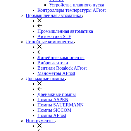
Устройства плавного пуска
Контроллеры температуры AFrost
Промышленная автоматика
Промышленная автоматика
Автоматика STF
Линейные компоненты
Линейные компоненты
Виброгасители
Вентили Rotalock AFrost
Манометры AFrost
Дренажные помпы
Дренажные помпы
Помпы ASPEN
Помпы SAUERMANN
Помпы SICCOM
Помпы AFrost
Инструменты