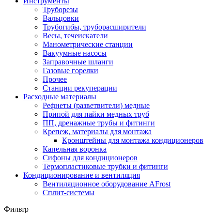
Инструменты
Труборезы
Вальцовки
Трубогибы, труборасширители
Весы, течеискатели
Манометрические станции
Вакуумные насосы
Заправочные шланги
Газовые горелки
Прочее
Станции рекуперации
Расходные материалы
Рефнеты (разветвители) медные
Припой для пайки медных труб
ПП, дренажные трубы и фитинги
Крепеж, материалы для монтажа
Кронштейны для монтажа кондиционеров
Капельная воронка
Сифоны для кондиционеров
Термопластиковые трубки и фитинги
Кондиционирование и вентиляция
Вентиляционное оборудование AFrost
Сплит-системы
Фильтр