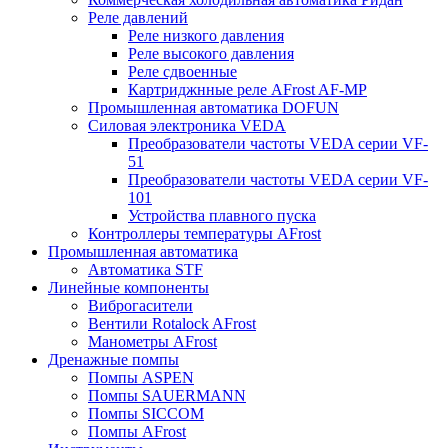
Реле давлений
Реле низкого давления
Реле высокого давления
Реле сдвоенные
Картриджнные реле AFrost AF-MP
Промышленная автоматика DOFUN
Силовая электроника VEDA
Преобразователи частоты VEDA серии VF-
51
Преобразователи частоты VEDA серии VF-
101
Устройства плавного пуска
Контроллеры температуры AFrost
Промышленная автоматика
Автоматика STF
Линейные компоненты
Виброгасители
Вентили Rotalock AFrost
Манометры AFrost
Дренажные помпы
Помпы ASPEN
Помпы SAUERMANN
Помпы SICCOM
Помпы AFrost