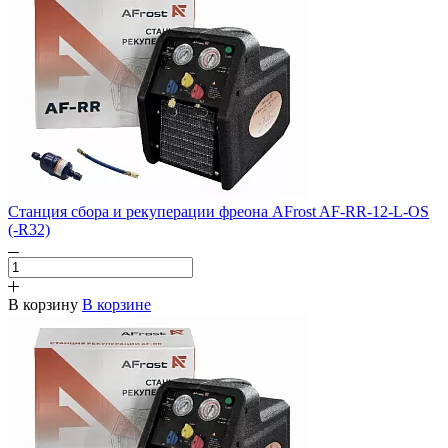
Станция сбора и рекуперации фреона AFrost AF-RR-12-L-OS
(-R32)
В корзину
В корзине