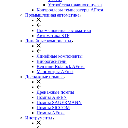
Устройства плавного пуска
Контроллеры температуры AFrost
Промышленная автоматика
Промышленная автоматика
Автоматика STF
Линейные компоненты
Линейные компоненты
Виброгасители
Вентили Rotalock AFrost
Манометры AFrost
Дренажные помпы
Дренажные помпы
Помпы ASPEN
Помпы SAUERMANN
Помпы SICCOM
Помпы AFrost
Инструменты