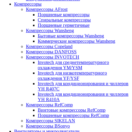
Компрессоры
Компрессоры AFrost
Поршневые компрессоры
Спиральные компрессоры
Поршневые герметичные
Компрессоры Wansheng
Бытовые компрессоры Wansheng
Коммерческие компрессоры Wansheng
Компрессоры Copeland
Компрессоры DANFOSS
Компрессоры INVOTECH
Invotech для среднетемпературного
охлаждения YM/YSM
Invotech для низкотемпературного
охлаждения YF/YSF
Invotech для кондиционирования и чиллеров
YH R407C
Invotech для кондиционирования и чиллеров
YH R410A
Компрессоры RefComp
Винтовые компрессоры RefComp
Поршневые компрессоры RefComp
Компрессоры SIKELAN
Компрессоры BSonyo
Вентиляторы и микродвигатели