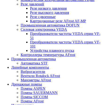
Реле давлений
Реле низкого давления
Реле высокого давления
Реле сдвоенные
Картриджнные реле AFrost AF-MP
Промышленная автоматика DOFUN
Силовая электроника VEDA
Преобразователи частоты VEDA серии VF-
51
Преобразователи частоты VEDA серии VF-
101
Устройства плавного пуска
Контроллеры температуры AFrost
Промышленная автоматика
Автоматика STF
Линейные компоненты
Виброгасители
Вентили Rotalock AFrost
Манометры AFrost
Дренажные помпы
Помпы ASPEN
Помпы SAUERMANN
Помпы SICCOM
Помпы AFrost