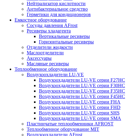
Нейтрализатор кислотности
Антибактериальное средство
Герметики для кондиционеров
Емкостное оборудование
Сосуды давления AFrost
Ресиверы хладагента
Вертикальные ресиверы
Горизонтальные ресиверы
Отделители жидкости
Маслоотделители
Аксессуары
Масляные ресиверы
Теплообменное оборудование
Воздухоохладители LU-VE
Воздухоохдадители LU-VE серии F27HC
Воздухоохдадители LU-VE серии F30HC
Воздухоохдадители LU-VE серии F35HC
Воздухоохдадители LU-VE серии F45HC
Воздухоохдадители LU-VE серии FHA
Воздухоохдадители LU-VE серии FHD
Воздухоохдадители LU-VE серии SHS
Воздухоохдадители LU-VE серии SMA
Пластинчатые теплообменники AFROST
Теплообменное оборудование MIT
Воздухоохладители AFrost