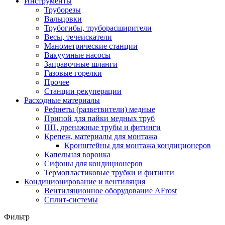
Инструменты
Труборезы
Вальцовки
Трубогибы, труборасширители
Весы, течеискатели
Манометрические станции
Вакуумные насосы
Заправочные шланги
Газовые горелки
Прочее
Станции рекуперации
Расходные материалы
Рефнеты (разветвители) медные
Припой для пайки медных труб
ПП, дренажные трубы и фитинги
Крепеж, материалы для монтажа
Кронштейны для монтажа кондиционеров
Капельная воронка
Сифоны для кондиционеров
Термопластиковые трубки и фитинги
Кондиционирование и вентиляция
Вентиляционное оборудование AFrost
Сплит-системы
Фильтр