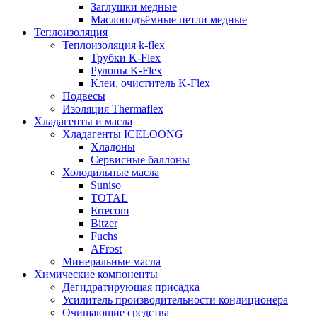
Заглушки медные
Маслоподъёмные петли медные
Теплоизоляция
Теплоизоляция k-flex
Трубки K-Flex
Рулоны K-Flex
Клеи, очиститель K-Flex
Подвесы
Изоляция Thermaflex
Хладагенты и масла
Хладагенты ICELOONG
Хладоны
Сервисные баллоны
Холодильные масла
Suniso
TOTAL
Errecom
Bitzer
Fuchs
AFrost
Минеральные масла
Химические компоненты
Дегидратирующая присадка
Усилитель производительности кондиционера
Очищающие средства