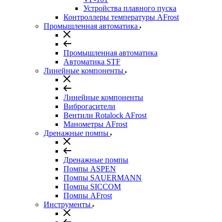
Устройства плавного пуска
Контроллеры температуры AFrost
Промышленная автоматика
Промышленная автоматика
Автоматика STF
Линейные компоненты
Линейные компоненты
Виброгасители
Вентили Rotalock AFrost
Манометры AFrost
Дренажные помпы
Дренажные помпы
Помпы ASPEN
Помпы SAUERMANN
Помпы SICCOM
Помпы AFrost
Инструменты