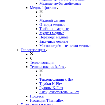
Медные трубы дюймовые
Медный фитинг
Медный фитинг
Отводы медные
Тройники медные
Муфты медные
Переходы медные
Заглушки медные
Маслоподъёмные петли медные
Теплоизоляция
Теплоизоляция
Теплоизоляция k-flex
Теплоизоляция k-flex
Трубки K-Flex
Рулоны K-Flex
Клеи, очиститель K-Flex
Подвесы
Изоляция Thermaflex
Хладагенты и масла