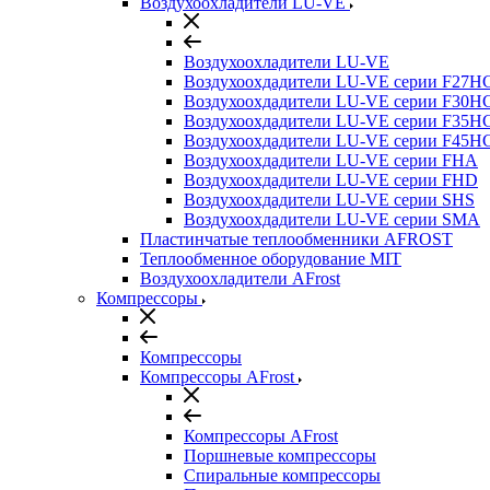
Воздухоохладители LU-VE
Воздухоохладители LU-VE
Воздухоохдадители LU-VE серии F27H
Воздухоохдадители LU-VE серии F30H
Воздухоохдадители LU-VE серии F35H
Воздухоохдадители LU-VE серии F45H
Воздухоохдадители LU-VE серии FHA
Воздухоохдадители LU-VE серии FHD
Воздухоохдадители LU-VE серии SHS
Воздухоохдадители LU-VE серии SMA
Пластинчатые теплообменники AFROST
Теплообменное оборудование MIT
Воздухоохладители AFrost
Компрессоры
Компрессоры
Компрессоры AFrost
Компрессоры AFrost
Поршневые компрессоры
Спиральные компрессоры