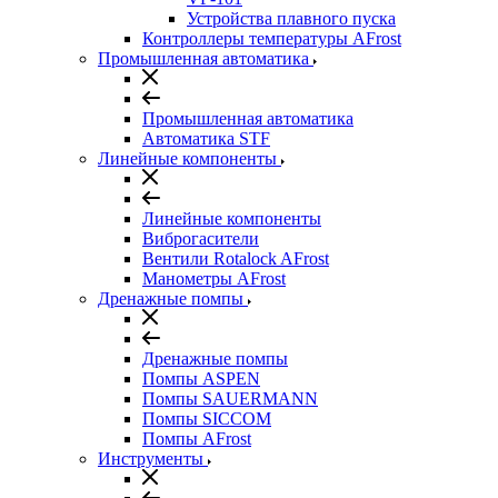
Устройства плавного пуска
Контроллеры температуры AFrost
Промышленная автоматика
Промышленная автоматика
Автоматика STF
Линейные компоненты
Линейные компоненты
Виброгасители
Вентили Rotalock AFrost
Манометры AFrost
Дренажные помпы
Дренажные помпы
Помпы ASPEN
Помпы SAUERMANN
Помпы SICCOM
Помпы AFrost
Инструменты