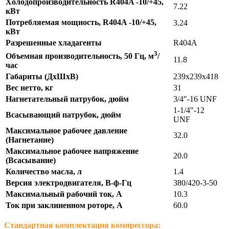
Холодопроизводительность R404A -10/+45,
7.22
кВт
Потребляемая мощность, R404A -10/+45,
3.24
кВт
Разрешенные хладагенты
R404A
3
Объемная производительность, 50 Гц, м
/
11.8
час
Габариты (ДхШхВ)
239х239х418
Вес нетто, кг
31
Нагнетательный патрубок, дюйм
3/4″-16 UNF
1-1/4″-12
Всасывающий патрубок, дюйм
UNF
Максимальное рабочее давление
32.0
(Нагнетание)
Максимальное рабочее напряжение
20.0
(Всасывание)
Количество масла, л
1.4
Версия электродвигателя, В-ф-Гц
380/420-3-50
Максимальный рабочий ток, А
10.3
Ток при заклиненном роторе, А
60.0
Стандартная комплектация компрессора: