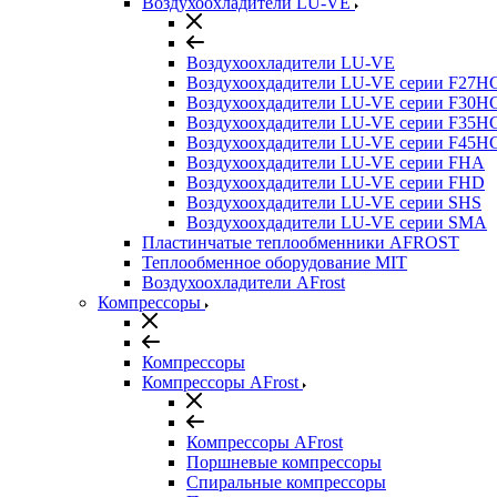
Воздухоохладители LU-VE
Воздухоохладители LU-VE
Воздухоохдадители LU-VE серии F27H
Воздухоохдадители LU-VE серии F30H
Воздухоохдадители LU-VE серии F35H
Воздухоохдадители LU-VE серии F45H
Воздухоохдадители LU-VE серии FHA
Воздухоохдадители LU-VE серии FHD
Воздухоохдадители LU-VE серии SHS
Воздухоохдадители LU-VE серии SMA
Пластинчатые теплообменники AFROST
Теплообменное оборудование MIT
Воздухоохладители AFrost
Компрессоры
Компрессоры
Компрессоры AFrost
Компрессоры AFrost
Поршневые компрессоры
Спиральные компрессоры