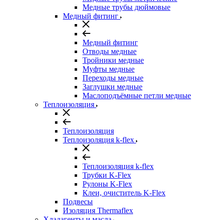
Медные трубы дюймовые
Медный фитинг
Медный фитинг
Отводы медные
Тройники медные
Муфты медные
Переходы медные
Заглушки медные
Маслоподъёмные петли медные
Теплоизоляция
Теплоизоляция
Теплоизоляция k-flex
Теплоизоляция k-flex
Трубки K-Flex
Рулоны K-Flex
Клеи, очиститель K-Flex
Подвесы
Изоляция Thermaflex
Хладагенты и масла