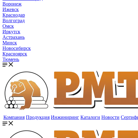
Воронеж
Ижевск
Краснодар
Волгоград
Омск
Иркутск
Астрахань
Минск
Новосибирск
Красноярск
Тюмень
Компания
Продукция
Инжиниринг
Каталоги
Новости
Сертиф