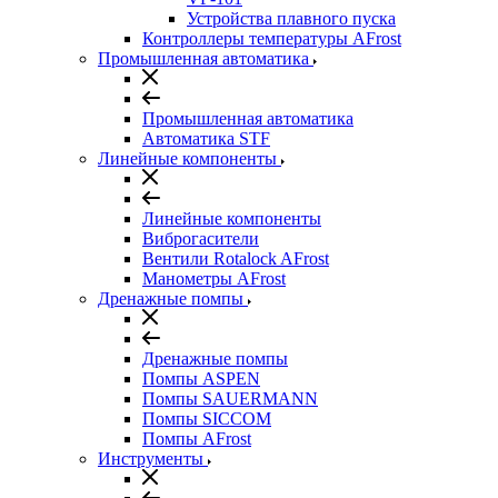
Устройства плавного пуска
Контроллеры температуры AFrost
Промышленная автоматика
Промышленная автоматика
Автоматика STF
Линейные компоненты
Линейные компоненты
Виброгасители
Вентили Rotalock AFrost
Манометры AFrost
Дренажные помпы
Дренажные помпы
Помпы ASPEN
Помпы SAUERMANN
Помпы SICCOM
Помпы AFrost
Инструменты