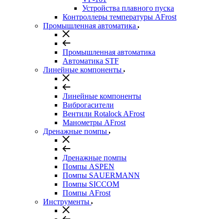
Устройства плавного пуска
Контроллеры температуры AFrost
Промышленная автоматика
Промышленная автоматика
Автоматика STF
Линейные компоненты
Линейные компоненты
Виброгасители
Вентили Rotalock AFrost
Манометры AFrost
Дренажные помпы
Дренажные помпы
Помпы ASPEN
Помпы SAUERMANN
Помпы SICCOM
Помпы AFrost
Инструменты