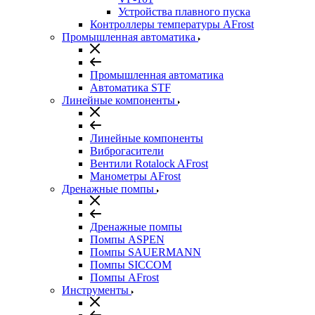
Устройства плавного пуска
Контроллеры температуры AFrost
Промышленная автоматика
Промышленная автоматика
Автоматика STF
Линейные компоненты
Линейные компоненты
Виброгасители
Вентили Rotalock AFrost
Манометры AFrost
Дренажные помпы
Дренажные помпы
Помпы ASPEN
Помпы SAUERMANN
Помпы SICCOM
Помпы AFrost
Инструменты